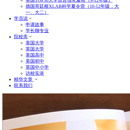
美国TOP30大学语言强化夏校（9-12年级）
德国哥廷根XLAB科学夏令营（10-12年级，大
一、大二）
学员说
申请故事
学长聊专业
院校库
美国大学
英国大学
美国高中
美国初中
英国中小学
访校实录
精华文章
联系我们