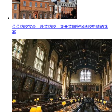
蓓蓓访校实录｜赴英访校，拨开英国寄宿学校申请的迷
雾