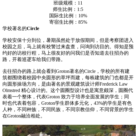
班级规模：11
师生比例：1:5
国际生比例：10%
寄宿生比例：85%
学校著名的
Circle
学校安保十分到位，暑期虽然处于放假期间，但是考察团进入
校园之后，马上就有校警过来盘查，问询到访目的。得知是预
约好的访校行程，马上很友好的问我们是否知道去往招办的
路，开着巡逻车给我们带路。
去往招办的路上就会看到Groton著名的Circle，学校的所有建
筑都围绕着校园中央圆形的草坪而建，每栋建筑的门也都是开
向圆形操场方向，是由著名的景观建筑设计师Frederick Law
Olmstred 精心设计的。这个圆圈型设计也是寓意颇深，圆圈代
表着一个整体，代表Groton 致力于培养全面发展的学生；同
时也代表着包容，Groton学生群体多元化，43%的学生是有色
人种，不同种族，不同民族，不同宗教信仰，不同背景的学生
在Groton融洽相处。